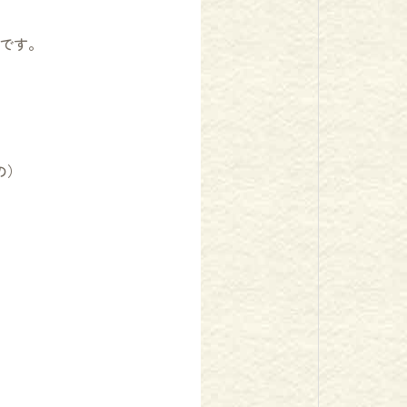
です。
の）