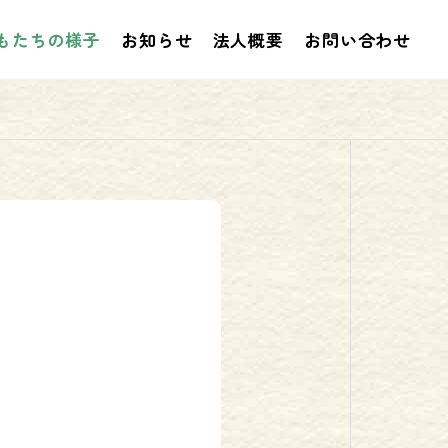
もたちの様子
お知らせ
法人概要
お問い合わせ
お知らせ
お知
 プログ
２０２６年２月 プログラム
事業
評価