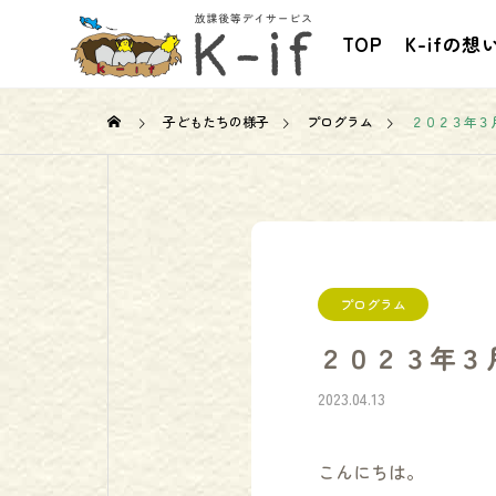
TOP
K-ifの想
子どもたちの様子
プログラム
２０２３年３
お知らせ
プログラム
２０２３年３
2023.04.13
者養成研修開講
行動援護従事者養成研修課程
こんにちは。