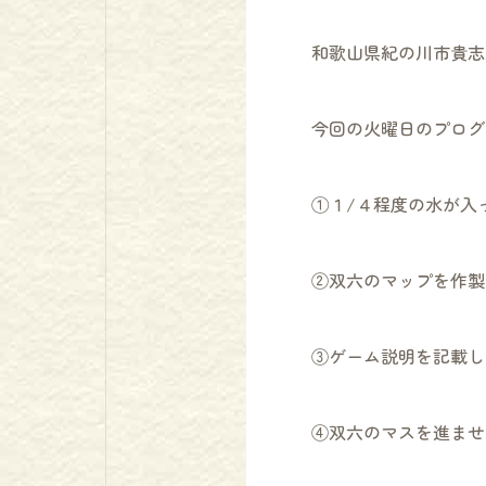
和歌山県紀の川市貴志
今回の火曜日のプログ
①１/４程度の水が入
②双六のマップを作製
③ゲーム説明を記載し
④双六のマスを進ませ