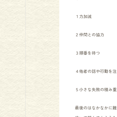
１力加減
２仲間との協力
３順番を待つ
４他者の話や行動を注
５小さな失敗の積み重
最後のはなかなかに難