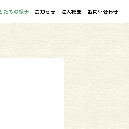
もたちの様子
お知らせ
法人概要
お問い合わせ
お知らせ
お知
 プログ
２０２６年２月 プログラム
事業
評価