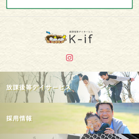
利用負担額の上限
２０２５年１０月
〇：空きあり △：お問い合わせ下さい ×：空き
世帯収入に応じて1-3のうちの負担額が決定しま
無し
す。ご不明点ありましたらお気軽にお尋ねくださ
い。
１０月
中井 雅
1.生活保護受給世帯
代表
月
火
水
木
金
土
日
放課後等デイサービス
市町村民税非課金税世帯
誰もが『普通』に暮らせる世の中を目指して
負担上限額0円
〇
△
休
△
△
△
休
います。などと耳障りのいい大きなことは言
採用情報
いませんが、自分の手の届く範囲の人が『普
2.市町村民税課税世帯
※ 送迎場所によっては、ご相談させて頂く可能性
はあります。
通』に暮らせるようになる手助けができれば
（前年度の年間所得が890万円以下の世帯）
と日々考えています。