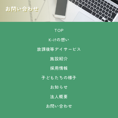
負担上限額4,600円
お問い合わせ
3.前年度の年間所宅が890万円以上の世帯
負担上限額37,200円
TOP
K-ifの想い
放課後等デイサービス
※児童活動費として上記と別途1回100円の料金を
頂いております。
施設紹介
採用情報
子どもたちの様子
お知らせ
法人概要
お問い合わせ