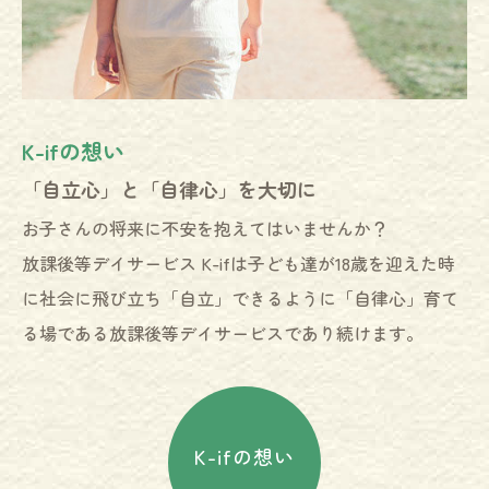
K-ifの想い
放課後等デイサービス
施設紹介
「自立心」と「自律心」を大切に
子ども達と真剣に向き合います
子ども達のためのデイサービス
お子さんの将来に不安を抱えてはいませんか？
放課後等デイサービスでは、子どもたちのための「まな
施設では、担当のスタッフがしっかりとお子さんをサポ
放課後等デイサービス K-ifは子ども達が18歳を迎えた時
び」と「あそび」の体験を提供しています。工作やミニ
ートします。施設の利用に関しては、ご利用方法・ご利
に社会に飛び立ち「自立」できるように「自律心」育て
ゲーム、体育づくりや料理などさくさんのプログラムを
用の流れなどご確認の上、お気軽にお問い合わせ下さ
る場である放課後等デイサービスであり続けます。
スタッフと一緒に行います。失敗しても大丈夫です。な
い。
ぜ、失敗したのか、どうしたら次はうまくいくのか一緒
に考えましょう。
K-ifの想い
施設紹介