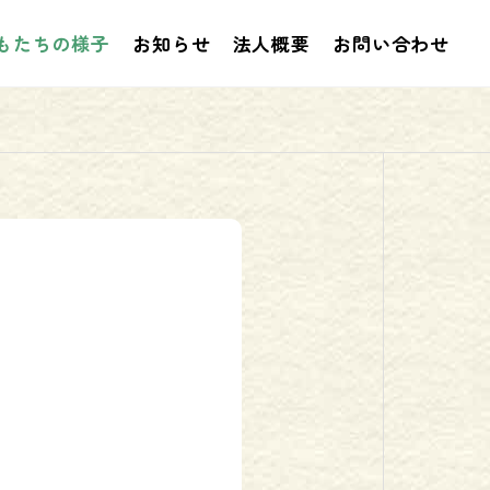
もたちの様子
お知らせ
法人概要
お問い合わせ
お知らせ
お知
 プログ
２０２６年２月 プログラム
事業
評価