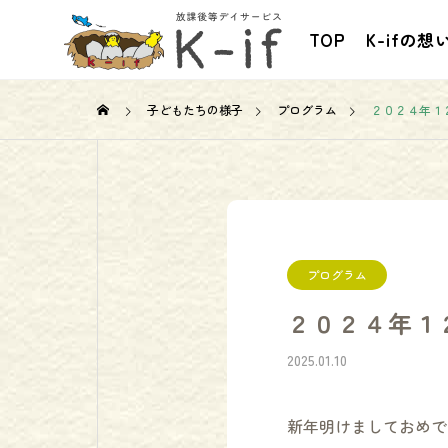
TOP
K-ifの想
子どもたちの様子
プログラム
２０２４年１
お知らせ
プログラム
２０２４年１
2025.01.10
者養成研修開講
行動援護従事者養成研修課程
新年明けましておめで